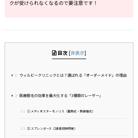
クが受けられなくなるので要注意です！
目次
[
非表示
]
1
ウィルビークリニックとは？選ばれる「オーダーメイド」の理由
2
医療脱毛の効果を最大化する「3種類のレーザー」
2.1
① メディオスターモノリス（蓄熱式・熱破壊式）
2.2
② スプレンダーX（2波長同時照射）