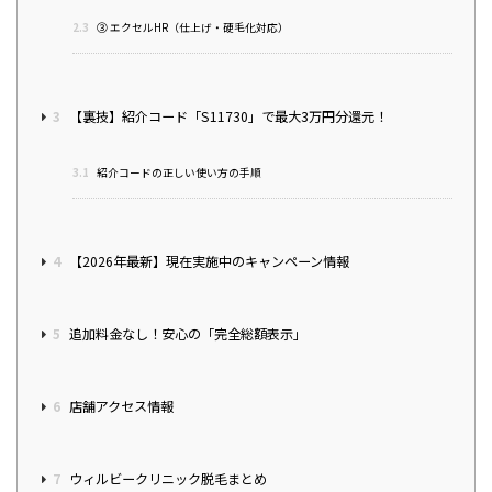
2.3
③ エクセルHR（仕上げ・硬毛化対応）
3
【裏技】紹介コード「S11730」で最大3万円分還元！
3.1
紹介コードの正しい使い方の手順
4
【2026年最新】現在実施中のキャンペーン情報
5
追加料金なし！安心の「完全総額表示」
6
店舗アクセス情報
7
ウィルビークリニック脱毛まとめ