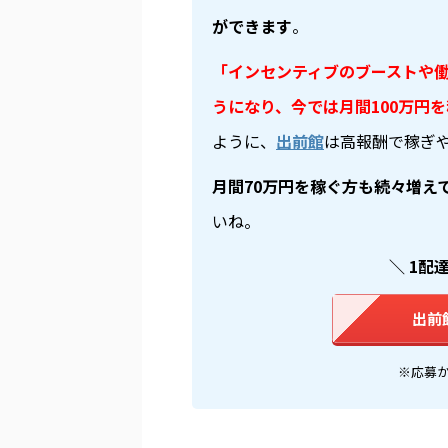
ができます
。
「インセンティブのブーストや
うになり、今では月間100万円
ように、
出前館
は高報酬で稼ぎ
月間70万円を稼ぐ方も続々増え
いね。
＼ 1配
出前
※応募