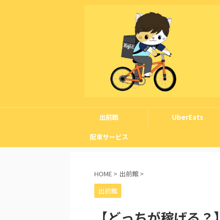
出前館
UberEats
配車サービス
HOME
>
出前館
>
出前館
【どっちが稼げる？