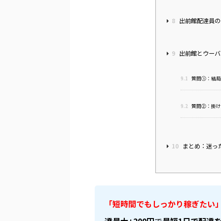
8
出前館配達員の
9
出前館とウーバ
9.1
質問①：結局
9.2
質問②：掛け
10
まとめ：迷っ
「短時間でもしっかり稼ぎたい
達最大+200円
で
最短1日で配達