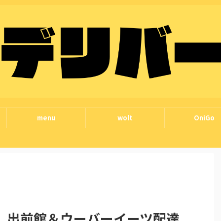
menu
wolt
OniGo
】出前館＆ウーバーイーツ配達