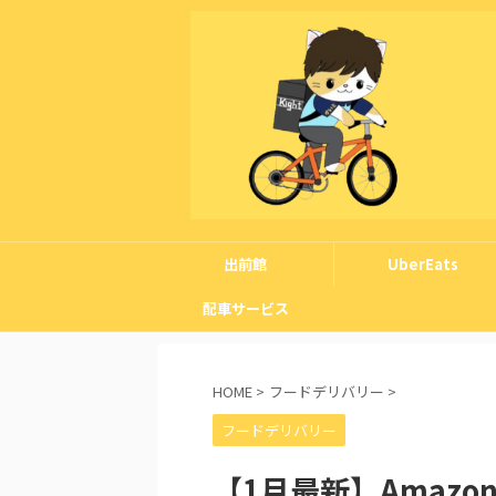
出前館
UberEats
配車サービス
HOME
>
フードデリバリー
>
フードデリバリー
【1月最新】Amaz