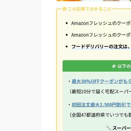
この記事でわかること
Amazonフレッシュのクー
Amazonフレッシュのクー
フードデリバリーの注文は
以下の
・
最大30%OFFクーポンがもら
（最短10分で届く宅配スーパ
・
初回注文最大2,500円割引で注
（全国47都道府県でいつでも
＼ スーパ