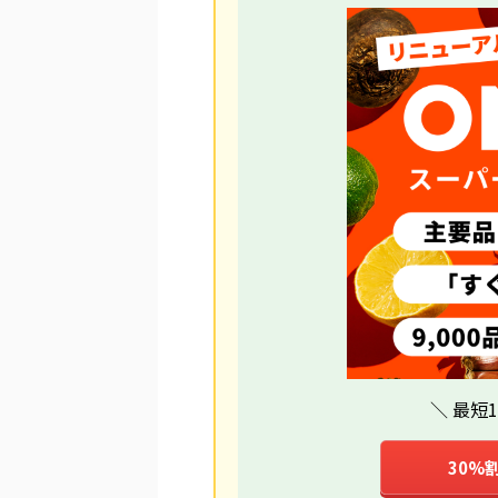
＼ 最短
30%