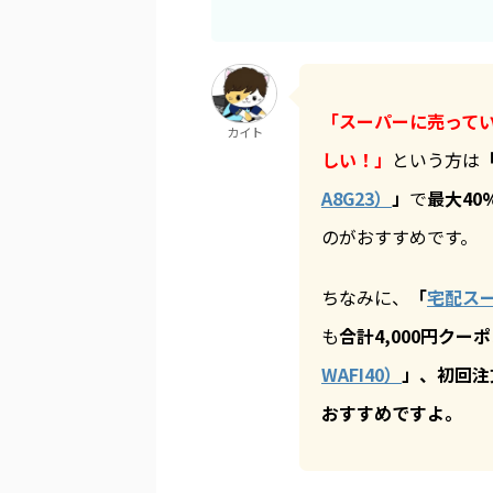
「スーパーに売って
カイト
しい！」
という方は
A8G23）
」
で
最大40
のがおすすめです。
ちなみに、
「
宅配スー
も
合計4,000円クー
WAFI40）
」
、
初回注
おすすめですよ。