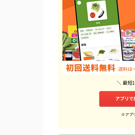
＼ 最短
アプリで
※アプ